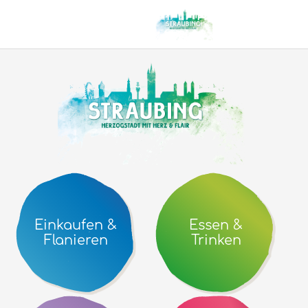
Einkaufen
in
Straubing
Einkaufen &
Essen &
Flanieren
Trinken