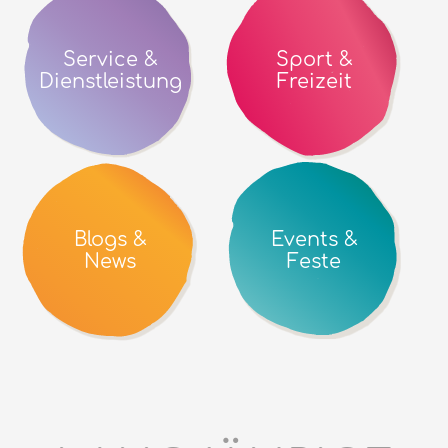
Service &
Sport &
Dienstleistung
Freizeit
Blogs &
Events &
News
Feste