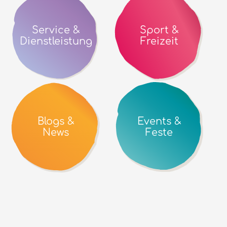
Service &
Sport &
Dienstleistung
Freizeit
Blogs &
Events &
News
Feste