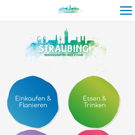
Einkaufen
in
Straubing
Einkaufen &
Essen &
Flanieren
Trinken