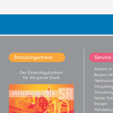
Straubingscheck
Service
Advent in
Der Einkaufsgutschein
Bayern 
für die ganze Stadt
Geldauto
Straubin
Straubin
Nette Toil
Parken
Pendelbu