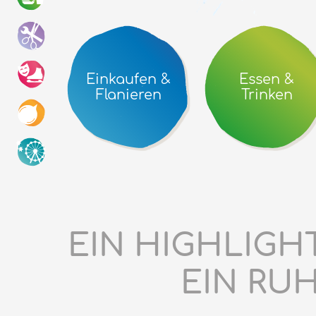
Einkaufen &
Essen &
Flanieren
Trinken
EIN HIGHLIG
EIN RUH