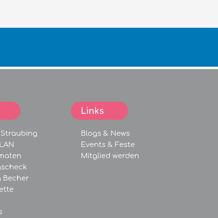
Links
 Straubing
Blogs &
News
WLAN
Events &
Feste
maten
Mitglied werden
gscheck
g Becher
ette
s