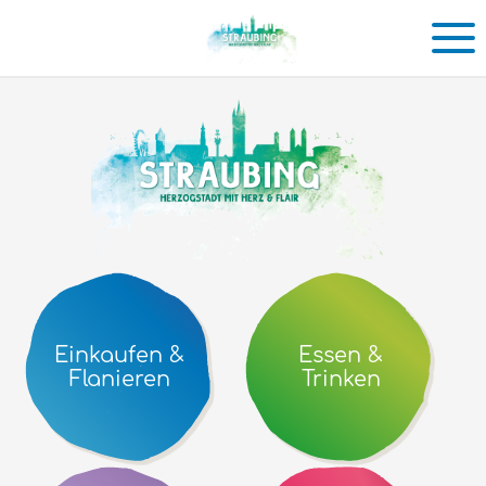
Einkaufen
in
Straubing
Einkaufen &
Essen &
Flanieren
Trinken