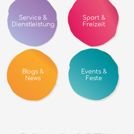
Service &
Sport &
Dienstleistung
Freizeit
Blogs &
Events &
News
Feste