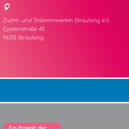
Zucht- und Trabrennverein Straubing e.V.
Ejadonstraße 45
94315 Straubing
Ein Projekt der