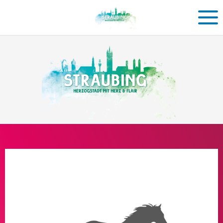
Einkaufen
in
Straubing