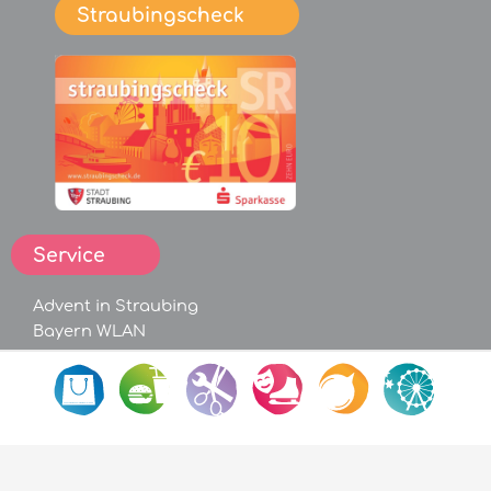
Straubingscheck
Service
Advent in Straubing
Bayern WLAN
Geldautomaten
Straubingscheck
Straubing Becher
Nette Toilette
Parken
Pendelbus