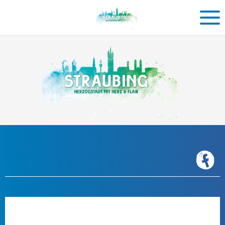
Einkaufen
in
Straubing