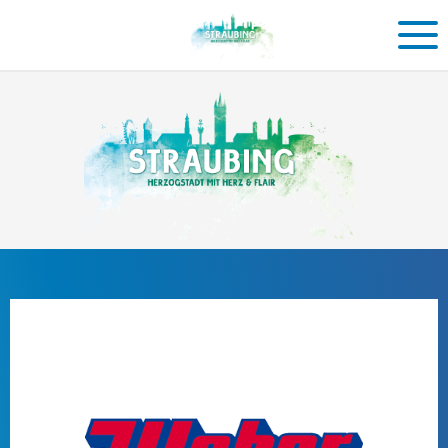
Einkaufen
in
Straubing