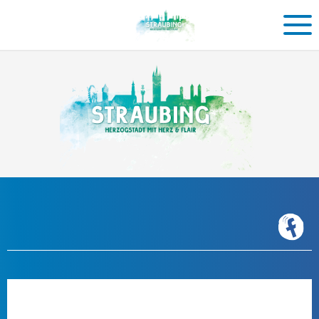
Einkaufen
in
Straubing