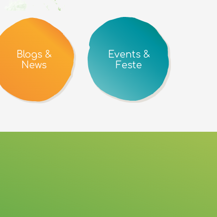
Blogs &
Events &
News
Feste