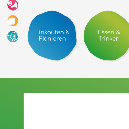
Einkaufen &
Essen &
Flanieren
Trinken