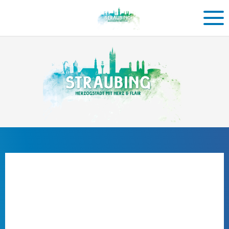
Einkaufen
in
Straubing