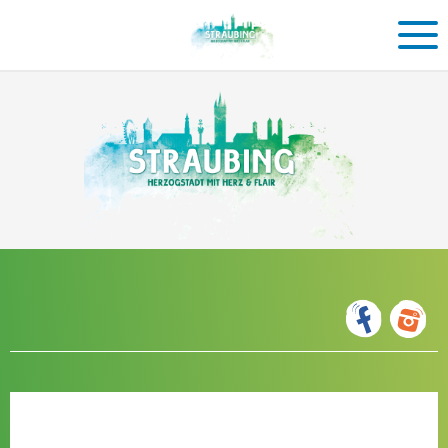
Einkaufen
in
Straubing